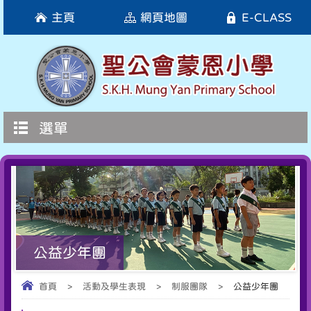
主頁
網頁地圖
E-CLASS
選單
公益少年團
首頁
>
活動及學生表現
>
制服團隊
>
公益少年團