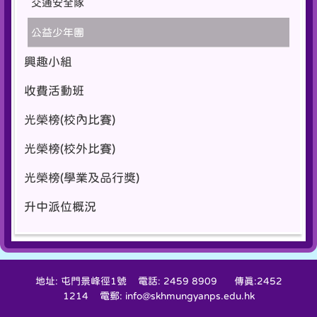
交通安全隊
公益少年團
興趣小組
收費活動班
光榮榜(校內比賽)
光榮榜(校外比賽)
光榮榜(學業及品行獎)
升中派位概況
地址: 屯門景峰徑1號 電話: 2459 8909 傳真:2452
1214 電郵: info@skhmungyanps.edu.hk