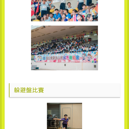
躲避盤比賽