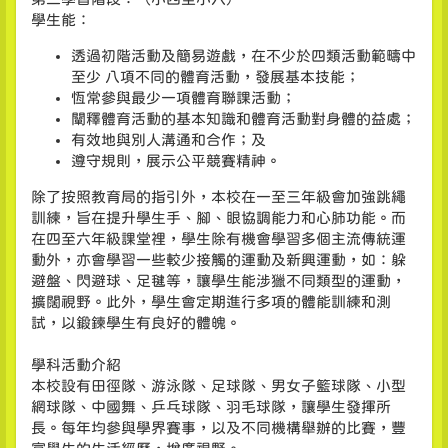
學生能：
透過初階活動及簡易遊戲，在不少於四類活動範疇中
至少 八項不同的體育活動，發展基本技能；
恆常參與最少一項體育聯課活動；
闡釋體育活動的基本知識和體育活動對身體的益處；
有效地與別人溝通和合作；及
遵守規則，展示公平競賽精神。
除了按照教育局的指引外，本校在一至三年級會加強跳繩
訓練，旨在提升學生手、腳、眼協調能力和心肺功能。而
在四至六年級課堂裡，學生除有機會學習多個主流傳統運
動外，亦會學習一些較少接觸的運動及新興運動，如：躲
避盤、閃避球、足毽等，讓學生能涉獵不同類型的運動，
擴闊視野。此外，學生會定期進行多項的體能訓練和測
試，以鍛鍊學生有良好的體魄。
學科活動介紹
本校設有田徑隊、游泳隊、足球隊、男女子籃球隊、小型
網球隊、中國舞、乒乓球隊、羽毛球隊，讓學生發揮所
長。每年均參與學界賽事，以及不同機構舉辦的比賽，豐