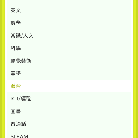
英文
數學
常識/人文
科學
視覺藝術
音樂
體育
ICT/編程
圖書
普通話
STEAM