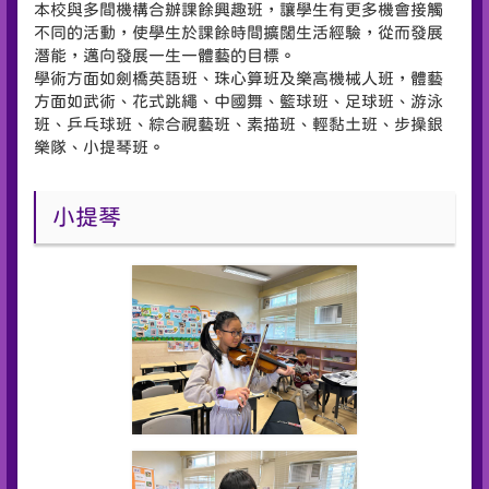
本校與多間機構合辦課餘興趣班，讓學生有更多機會接觸
不同的活動，使學生於課餘時間擴闊生活經驗，從而發展
潛能，邁向發展一生一體藝的目標。
學術方面如劍橋英語班、珠心算班及樂高機械人班，體藝
方面如武術、花式跳繩、中國舞、籃球班、足球班、游泳
班、乒乓球班、綜合視藝班、素描班、輕黏土班、步操銀
樂隊、小提琴班。
小提琴