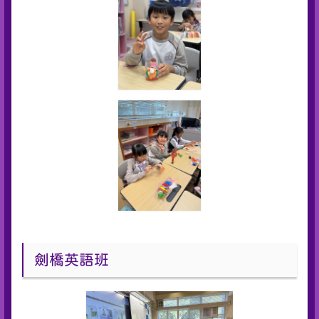
劍橋英語班