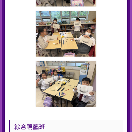
綜合視藝班