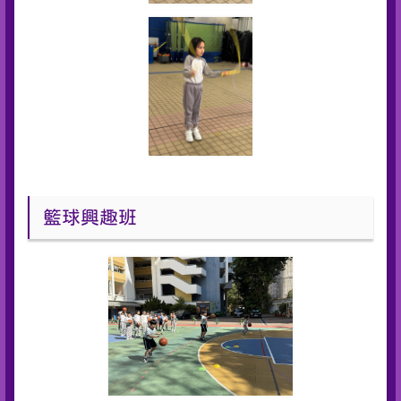
籃球興趣班