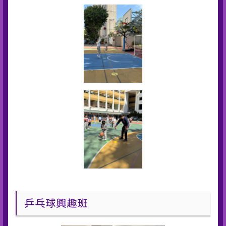
乒乓球興趣班