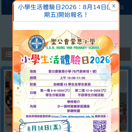
X
小學生活體驗日2026：8月14日(星
主頁
網頁地圖
E-CLASS
期五)開始報名！
選單