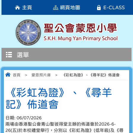
主頁
網頁地圖
E-CLASS
選單
首頁
>
蒙恩照片庫
>
《彩虹為證》、《尋羊記》佈道會
《彩虹為證》、《尋羊
記》佈道會
日期:
06/07/2026
兩場由香港聖公會青山聖彼得堂主辦的佈道會於2026-6-
26(五)於本校禮堂舉行，分別以《彩虹為證》(低年級)及《尋