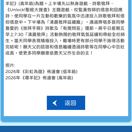
羊記》(高年級)為題。上半場先以熱身遊戲、詩歌敬拜、
《Unlock!聖經大搜查》主題遊戲、校監黃牧師的信息和回應
詩，使同學在一片互動和歡樂的氣氛中迅速投入詩歌敬拜和信
仰信息中。下半場為「清晨敬拜延續篇」，通過齊唱多首同學
喜愛的《崇拜手冊》詩歌及「有獎問答」環節，將平日星期五
早上7:30「清晨敬拜」活動熱鬧的敬拜氣氛延續和帶給全校師
生。當天同學表現積極投入，離場時更有部分同學不捨得活動
完結呢！願天父的話語和信息繼續透過詩歌等在同學心中茁壯
成長，使更多同學願意依靠天父作生命的主！
照片:
2026年《彩虹為證》佈道會 (低年級)
2026年《尋羊記》佈道會 (高年級)
返回