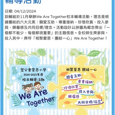
日期:
04/12/2024
訓輔組於11月舉辦We Are Together校本輔導活動，理念是根
據團結的六大元素：關愛互助、尊重接納、珍惜欣賞、投入參
與、歸屬感及共同目標/理念。活動設計以拼圖為概念帶出「一
個都不能少、每個都很重要」的主題信息。全校師生齊參與，
投入其中，齊呼「相聚蒙恩，團結一心」We Are Together！