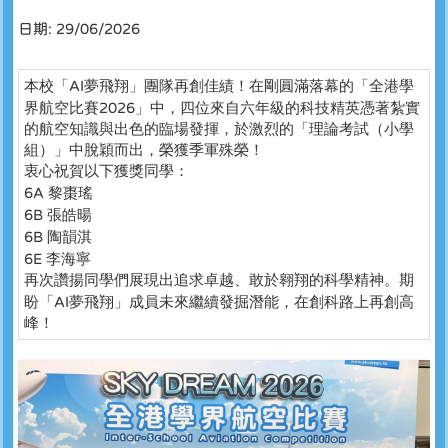
日期:
29/06/2026
本校「
AI
夢飛翔」團隊再創佳績！在剛圓滿落幕的「全港學
界航空比賽
2026
」中，四位來自六年級的科技精英憑著紮實
的航空知識與出色的臨場發揮，於激烈的「理論考試（小學
組）」中脫穎而出，榮獲季軍殊榮！
衷心祝賀以下獲獎同學：
6A
黎棗瑤
6B
張皓暘
6B
陶韻淇
6E
李海寧
再次讚揚同學們展現出追求卓越、敢於翱翔的科學精神。期
盼「
AI
夢飛翔」成員未來繼續發掘潛能，在創科路上再創高
峰！