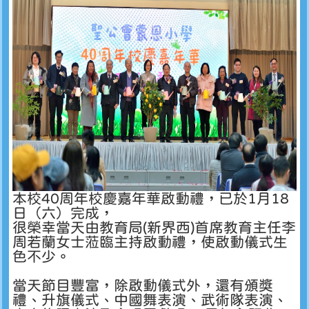
本校40周年校慶嘉年華啟動禮，已於1月18
日（六）完成，
很榮幸當天由教育局(新界西)首席教育主任李
周若蘭女士蒞臨主持啟動禮，使啟動儀式生
色不少。
當天節目豐富，除啟動儀式外，還有頒獎
禮、升旗儀式、中國舞表演、武術隊表演、